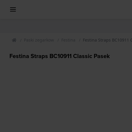
Paski zegarkow
Festina
Festina Straps BC10911 C
Festina Straps BC10911 Classic Pasek