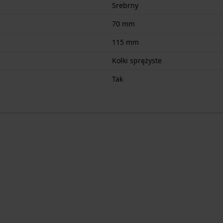
Srebrny
70 mm
115 mm
Kołki sprężyste
Tak