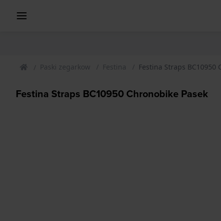
Paski zegarkow
Festina
Festina Straps BC10950 
Festina Straps BC10950 Chronobike Pasek