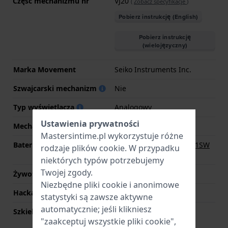
Część mechanizmu nr
VJ20
(
Zobacz specyfikacje
)
Pobierz instrukcję (English)
Pobierz instrukcję
(wielojęzyczny)
Marka Movement
Seiko Instruments Inc.
Szwajcarski mechanizm
Nie
Typ wyświetlacza
Analogowy
Ustawienia prywatności
Mechanizm
Kwarcowy
Mastersintime.pl wykorzystuje różne
Bateria
Renata R364 364 / SR621SW
rodzaje
plików cookie
. W przypadku
Bateria
niektórych typów potrzebujemy
Twojej zgody.
Żywotność baterii
24 miesiące
Niezbędne pliki cookie i anonimowe
Hackable
Tak
statystyki są zawsze aktywne
automatycznie; jeśli klikniesz
Szkieletowy
Nie
"zaakceptuj wszystkie pliki cookie",