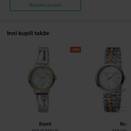
Wyświetl produkt
Inni kupili także
-50%
Esprit
Espri
ES1L182M1025
ES1L018M