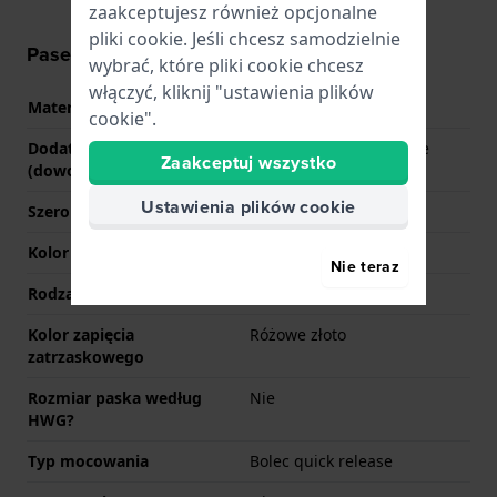
zaakceptujesz również opcjonalne
pliki cookie. Jeśli chcesz samodzielnie
Pasek - informacje
wybrać, które pliki cookie chcesz
włączyć, kliknij "ustawienia plików
Materiał Paska
Stal nierdzewna
cookie".
Dodatkowe informacje
Stainless Steel Milanese
Zaakceptuj wszystko
(dowolny tekst)
Bracelet
Ustawienia plików cookie
Szerokość uchwytu
16 mm
Kolor paska
Różowe złoto
Nie teraz
Rodzaj zapięcia
Zapięcie milanese
Kolor zapięcia
Różowe złoto
zatrzaskowego
Rozmiar paska według
Nie
HWG?
Typ mocowania
Bolec quick release