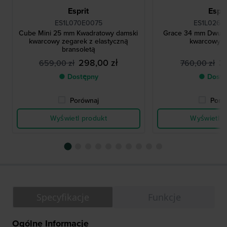
Esprit
Espri
ES1L070E0075
ES1L026M
Cube Mini 25 mm Kwadratowy damski
Grace 34 mm Dwuko
kwarcowy zegarek z elastyczną
kwarcowy z
bransoletą
298,00 zł
3
659,00 zł
760,00 zł
● Dostępny
● Dostę
Porównaj
Poró
Wyświetl produkt
Wyświetl p
Specyfikacje
Funkcje
Ogólne Informacje