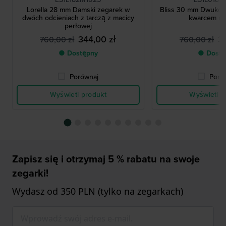
Lorella 28 mm Damski zegarek w
Bliss 30 mm Dwukol
dwóch odcieniach z tarczą z macicy
kwarcem r
perłowej
344,00 zł
3
760,00 zł
760,00 zł
● Dostępny
● Dostę
Porównaj
Poró
Wyświetl produkt
Wyświetl p
Zapisz się i otrzymaj 5 % rabatu na swoje
zegarki!
Wydasz od 350 PLN (tylko na zegarkach)