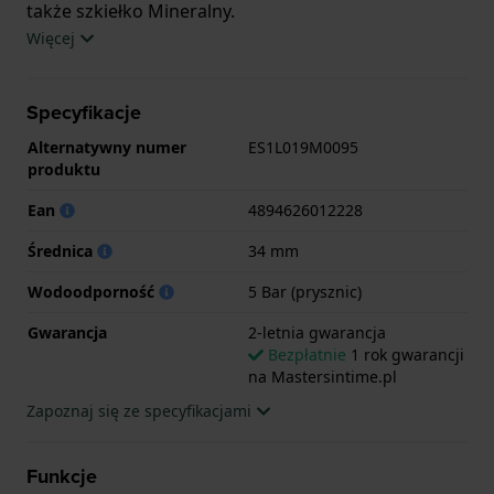
także szkiełko Mineralny.
Więcej
Zegarek jest wodoodporny do 5ATM. Oznacza to, że
w tym zegarku możesz brać prysznic. Zegarek ma 2-
Specyfikacje
letnia gwarancja.
Alternatywny numer
ES1L019M0095
.
produktu
Ean
4894626012228
Średnica
34 mm
Wodoodporność
5 Bar (prysznic)
Gwarancja
2-letnia gwarancja
Bezpłatnie
1 rok gwarancji
na Mastersintime.pl
Zapoznaj się ze specyfikacjami
Funkcje