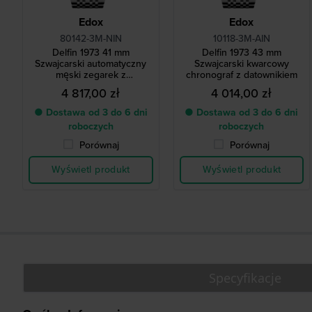
Edox
Edox
80142-3M-NIN
10118-3M-AIN
Delfin 1973 41 mm
Delfin 1973 43 mm
Szwajcarski automatyczny
Szwajcarski kwarcowy
męski zegarek z
chronograf z datownikiem
datownikiem
4 817,00 zł
4 014,00 zł
● Dostawa od 3 do 6 dni
● Dostawa od 3 do 6 dni
roboczych
roboczych
Porównaj
Porównaj
Wyświetl produkt
Wyświetl produkt
Specyfikacje