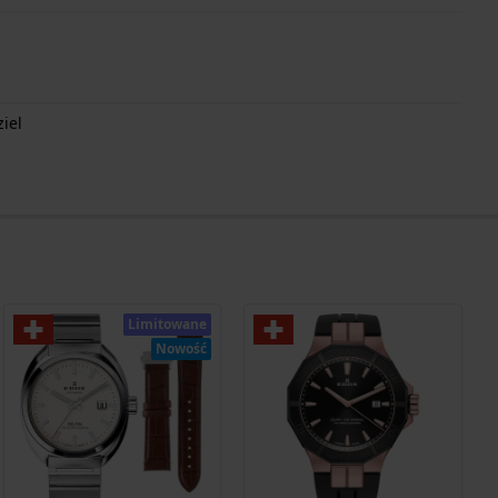
iel
Limitowane
Nowość