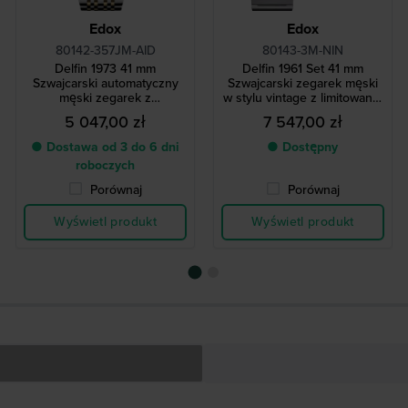
Edox
Edox
80142-357JM-AID
80143-3M-NIN
Delfin 1973 41 mm
Delfin 1961 Set 41 mm
Szwajcarski automatyczny
Szwajcarski zegarek męski
męski zegarek z
w stylu vintage z limitowanej
datownikiem
edycji, z dodatkowym
5 047,00 zł
7 547,00 zł
skórzanym paskiem
● Dostawa od 3 do 6 dni
● Dostępny
roboczych
Porównaj
Porównaj
Wyświetl produkt
Wyświetl produkt