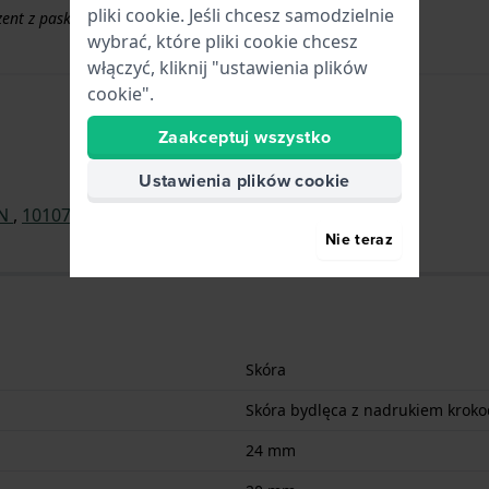
pliki cookie. Jeśli chcesz samodzielnie
ezent z paskami powyżej 50 EUR
wybrać, które pliki cookie chcesz
włączyć, kliknij "ustawienia plików
cookie".
Zaakceptuj wszystko
Ustawienia plików cookie
IN
,
10107-37RNC-GIR
,
10108-37GRC-GIR
Nie teraz
Skóra
Skóra bydlęca z nadrukiem kroko
24 mm