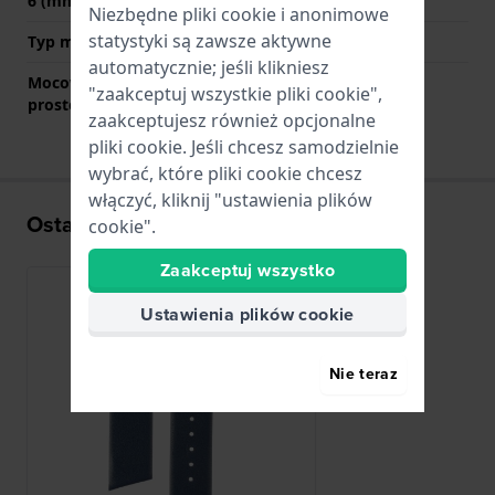
6 (mm)
Niezbędne pliki cookie i anonimowe
statystyki są zawsze aktywne
Typ mocowania
Kołki sprężyste
automatycznie; jeśli klikniesz
Mocowanie za pomocą
Nie
"zaakceptuj wszystkie pliki cookie",
prostego bolca
zaakceptujesz również opcjonalne
pliki cookie. Jeśli chcesz samodzielnie
wybrać, które pliki cookie chcesz
włączyć, kliknij "ustawienia plików
Ostatnio oglądane
cookie".
Zaakceptuj wszystko
Ustawienia plików cookie
Nie teraz