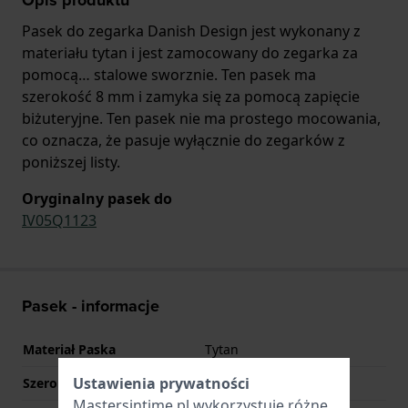
Pasek do zegarka Danish Design jest wykonany z
materiału tytan i jest zamocowany do zegarka za
pomocą… stalowe sworznie. Ten pasek ma
szerokość 8 mm i zamyka się za pomocą zapięcie
biżuteryjne. Ten pasek nie ma prostego mocowania,
co oznacza, że pasuje wyłącznie do zegarków z
poniższej listy.
Oryginalny pasek do
IV05Q1123
Pasek - informacje
Materiał Paska
Tytan
Ustawienia prywatności
Szerokość uchwytu
8 mm
Mastersintime.pl wykorzystuje różne