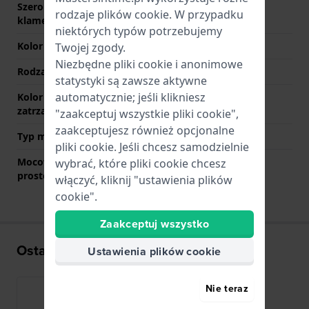
Szerokość paska przy
8 mm
rodzaje
plików cookie
. W przypadku
klamerce
niektórych typów potrzebujemy
Kolor paska
Złoty
Twojej zgody.
Niezbędne pliki cookie i anonimowe
Rodzaj zapięcia
Zapięcie biżuteryjne
statystyki są zawsze aktywne
automatycznie; jeśli klikniesz
Kolor zapięcia
Złoty
zatrzaskowego
"zaakceptuj wszystkie pliki cookie",
zaakceptujesz również opcjonalne
Typ mocowania
Stalowe sworznie
pliki cookie. Jeśli chcesz samodzielnie
Mocowanie za pomocą
Nie
wybrać, które pliki cookie chcesz
prostego bolca
włączyć, kliknij "ustawienia plików
cookie".
Zaakceptuj wszystko
Ostatnio oglądane
Ustawienia plików cookie
Nie teraz