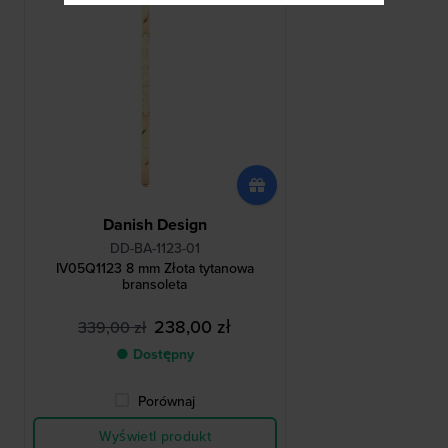
Danish Design
DD-BA-1123-01
IV05Q1123 8 mm Złota tytanowa
bransoleta
238,00 zł
339,00 zł
● Dostępny
Porównaj
Wyświetl produkt