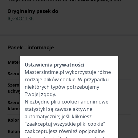
Oryginalny pasek do
IQ24Q1136
Pasek - informacje
Materiał Paska
Skóra
Ustawienia prywatności
Mastersintime.pl wykorzystuje różne
Szerokość uchwytu
22 mm
rodzaje
plików cookie
. W przypadku
Szerokość między
22 mm
niektórych typów potrzebujemy
uchwytami
Twojej zgody.
Niezbędne pliki cookie i anonimowe
Szerokość paska przy
20 mm
klamerce
statystyki są zawsze aktywne
automatycznie; jeśli klikniesz
Kolor paska
Czarny
"zaakceptuj wszystkie pliki cookie",
zaakceptujesz również opcjonalne
Kolorowe szwy
Czerwony