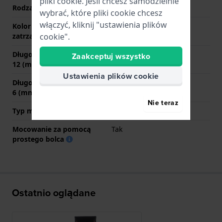
pliki cookie. Jeśli chcesz samodzielnie
Rodzaj zapięcia
Sprzączka
wybrać, które pliki cookie chcesz
włączyć, kliknij "ustawienia plików
Kolor zapięcia
Czarny
zatrzaskowego
cookie".
Długość paska na godzinie
75 mm
Zaakceptuj wszystko
12 (mm)
Ustawienia plików cookie
Długość paska na godzinie
115 mm
6 (mm)
Nie teraz
Typ mocowania
Kołki sprężyste
Mocowanie za pomocą
Tak
prostego bolca
Ostatnio oglądane