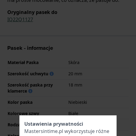
Oryginalny pasek do
IQ22Q1127
Pasek - informacje
Materiał Paska
Skóra
Szerokość uchwytu
20 mm
Szerokość paska przy
18 mm
klamerce
Kolor paska
Niebieski
Kolorowe szwy
Białe
Ustawienia prywatności
Rodzaj zapięcia
Sprzączka
Mastersintime.pl wykorzystuje różne
Kolor zapięcia
Czarny