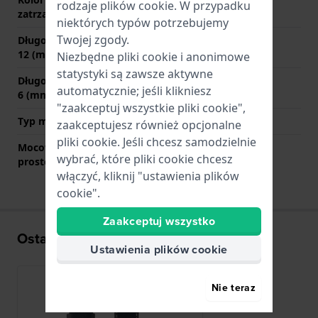
rodzaje
plików cookie
. W przypadku
zatrzaskowego
niektórych typów potrzebujemy
Twojej zgody.
Długość paska na godzinie
80 mm
12 (mm)
Niezbędne pliki cookie i anonimowe
statystyki są zawsze aktywne
Długość paska na godzinie
120 mm
automatycznie; jeśli klikniesz
6 (mm)
"zaakceptuj wszystkie pliki cookie",
Typ mocowania
Kołki sprężyste
zaakceptujesz również opcjonalne
pliki cookie. Jeśli chcesz samodzielnie
Mocowanie za pomocą
Tak
wybrać, które pliki cookie chcesz
prostego bolca
włączyć, kliknij "ustawienia plików
cookie".
Zaakceptuj wszystko
Ostatnio oglądane
Ustawienia plików cookie
Nie teraz