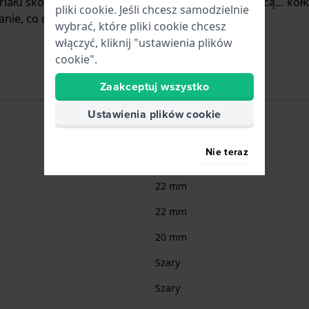
riału skóra i jest zamocowany do zegarka za pomocą… kołk
pliki cookie. Jeśli chcesz samodzielnie
ie, co oznacza, że pasuje do.
wybrać, które pliki cookie chcesz
włączyć, kliknij "ustawienia plików
cookie".
Zaakceptuj wszystko
Ustawienia plików cookie
Nie teraz
Skóra
22 mm
22 mm
20 mm
Szary
Szary