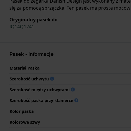
Pasek do zegarka Danish Design jest wykonany z mate
się za pomocą sprzączka. Ten pasek ma proste mocowan
Oryginalny pasek do
IQ14Q1241
Pasek - informacje
Materiał Paska
Szerokość uchwytu
Szerokość między uchwytami
Szerokość paska przy klamerce
Kolor paska
Kolorowe szwy