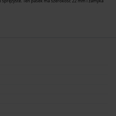
i sprężyste. Ten pasek ma szerokość 22 mm i zamyka