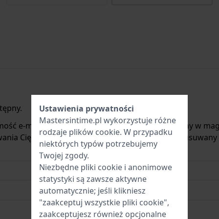
tępny.
Ustawienia prywatności
Mastersintime.pl wykorzystuje różne
mość e-mail, gdy produkt będzie ponownie dostępny w mag
rodzaje
plików cookie
. W przypadku
ania Cię o nowych zapasach. Jest on natychmiast usuwany
niektórych typów potrzebujemy
Twojej zgody.
Niezbędne pliki cookie i anonimowe
statystyki są zawsze aktywne
automatycznie; jeśli klikniesz
"zaakceptuj wszystkie pliki cookie",
zaakceptujesz również opcjonalne