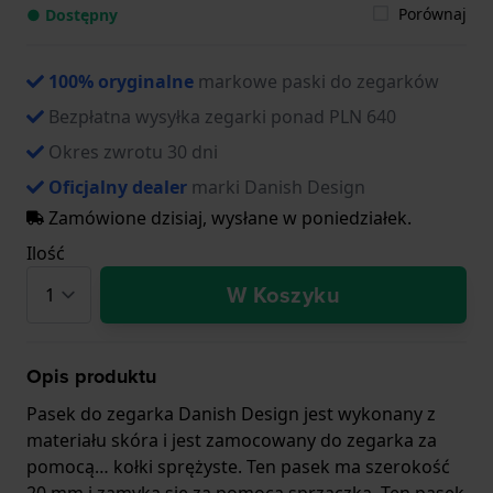
Porównaj
● Dostępny
100% oryginalne
markowe paski do zegarków
Bezpłatna wysyłka zegarki ponad PLN 640
Okres zwrotu 30 dni
Oficjalny dealer
marki Danish Design
Zamówione dzisiaj, wysłane w poniedziałek.
Ilość
W Koszyku
Opis produktu
Pasek do zegarka Danish Design jest wykonany z
materiału skóra i jest zamocowany do zegarka za
pomocą… kołki sprężyste. Ten pasek ma szerokość
20 mm i zamyka się za pomocą sprzączka. Ten pasek