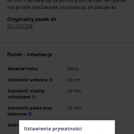
ma proste mocowanie, co oznacza, że pasuje do.
Oryginalny pasek do
IQ12Q1258
Pasek - informacje
Materiał Paska
Skóra
Szerokość uchwytu
20 mm
Szerokość między
20 mm
uchwytami
Szerokość paska przy
18 mm
klamerce
Kolor paska
Czarny
Ustawienia prywatności