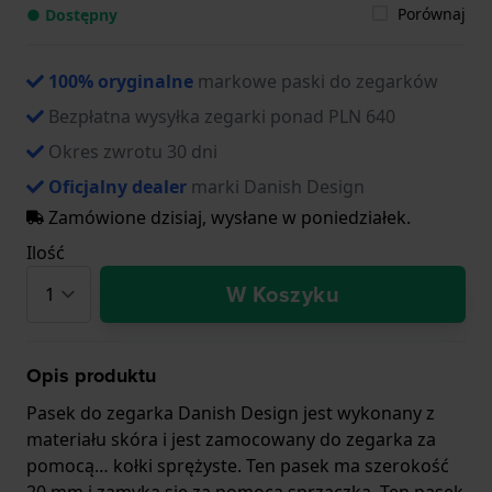
Porównaj
● Dostępny
100% oryginalne
markowe paski do zegarków
Bezpłatna wysyłka zegarki ponad PLN 640
Okres zwrotu 30 dni
Oficjalny dealer
marki Danish Design
Zamówione dzisiaj, wysłane w poniedziałek.
Ilość
W Koszyku
Opis produktu
Pasek do zegarka Danish Design jest wykonany z
materiału skóra i jest zamocowany do zegarka za
pomocą… kołki sprężyste. Ten pasek ma szerokość
20 mm i zamyka się za pomocą sprzączka. Ten pasek