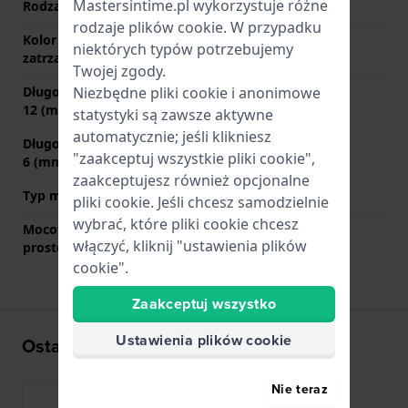
Mastersintime.pl wykorzystuje różne
Rodzaj zapięcia
Sprzączka
rodzaje
plików cookie
. W przypadku
Kolor zapięcia
Srebrny
niektórych typów potrzebujemy
zatrzaskowego
Twojej zgody.
Niezbędne pliki cookie i anonimowe
Długość paska na godzinie
75 mm
12 (mm)
statystyki są zawsze aktywne
automatycznie; jeśli klikniesz
Długość paska na godzinie
115 mm
"zaakceptuj wszystkie pliki cookie",
6 (mm)
zaakceptujesz również opcjonalne
Typ mocowania
Kołki sprężyste
pliki cookie. Jeśli chcesz samodzielnie
wybrać, które pliki cookie chcesz
Mocowanie za pomocą
Tak
włączyć, kliknij "ustawienia plików
prostego bolca
cookie".
Zaakceptuj wszystko
Ustawienia plików cookie
Ostatnio oglądane
Nie teraz