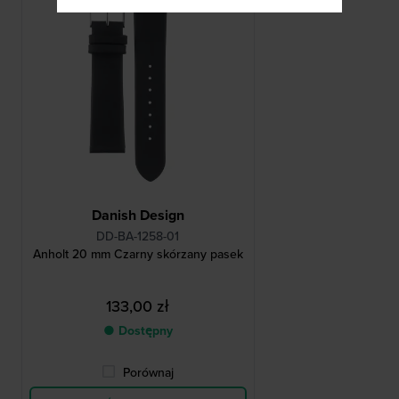
Danish Design
DD-BA-1258-01
Anholt 20 mm Czarny skórzany pasek
133,00 zł
● Dostępny
Porównaj