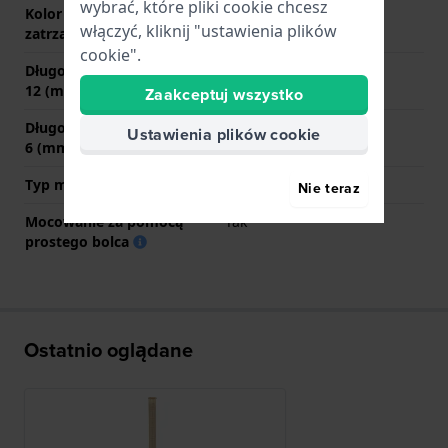
wybrać, które pliki cookie chcesz
Kolor zapięcia
Złoty
włączyć, kliknij "ustawienia plików
zatrzaskowego
cookie".
Długość paska na godzinie
80 mm
12 (mm)
Zaakceptuj wszystko
Długość paska na godzinie
280 mm
Ustawienia plików cookie
6 (mm)
Typ mocowania
Bolec quick release
Nie teraz
Mocowanie za pomocą
Tak
prostego bolca
Ostatnio oglądane