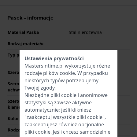
Pasek - informacje
Materiał Paska
Stal nierdzewna
Rodzaj materiału
Typ paska
Bransoletka siatkowa
Ustawienia prywatności
(Mediolan)
Mastersintime.pl wykorzystuje różne
Szerokość uchwytu
10 mm
rodzaje
plików cookie
. W przypadku
niektórych typów potrzebujemy
Szerokość między
10 mm
Twojej zgody.
uchwytami
Niezbędne pliki cookie i anonimowe
Szerokość paska przy
10 mm
statystyki są zawsze aktywne
klamerce
automatycznie; jeśli klikniesz
"zaakceptuj wszystkie pliki cookie",
Kolor paska
Złoty
zaakceptujesz również opcjonalne
Rodzaj zapięcia
Zapięcie milanese
pliki cookie. Jeśli chcesz samodzielnie