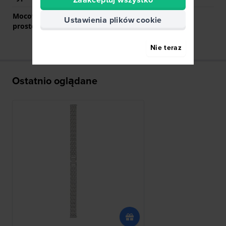
Mocowanie za pomocą
Tak
Ustawienia plików cookie
prostego bolca
Nie teraz
Ostatnio oglądane