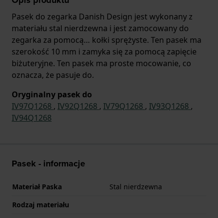
Pasek do zegarka Danish Design jest wykonany z
materiału stal nierdzewna i jest zamocowany do
zegarka za pomocą… kołki sprężyste. Ten pasek ma
szerokość 10 mm i zamyka się za pomocą zapięcie
biżuteryjne. Ten pasek ma proste mocowanie, co
oznacza, że pasuje do.
Oryginalny pasek do
IV97Q1268
,
IV92Q1268
,
IV79Q1268
,
IV93Q1268
,
IV94Q1268
Pasek - informacje
Materiał Paska
Stal nierdzewna
Rodzaj materiału