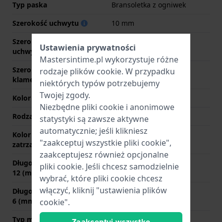
Typ paska
Bransoletka z ogniwek
Szerokość uchwytu
10 mm
Szerokość między
10 mm
Ustawienia prywatności
uchwytami
Mastersintime.pl wykorzystuje różne
Szerokość paska przy
10 mm
rodzaje
plików cookie
. W przypadku
klamerce
niektórych typów potrzebujemy
Twojej zgody.
Kolor paska
Srebrny
Niezbędne pliki cookie i anonimowe
Rodzaj zapięcia
Zapięcie biżuteryjne
statystyki są zawsze aktywne
automatycznie; jeśli klikniesz
Kolor zapięcia
Srebrny
"zaakceptuj wszystkie pliki cookie",
zatrzaskowego
zaakceptujesz również opcjonalne
Długość paska na godzinie
85 mm
pliki cookie. Jeśli chcesz samodzielnie
12 (mm)
wybrać, które pliki cookie chcesz
włączyć, kliknij "ustawienia plików
Długość paska na godzinie
85 mm
6 (mm)
cookie".
Typ mocowania
Kołki sprężyste
Zaakceptuj wszystko