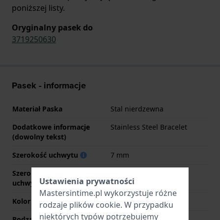
poniższej listy.
Oryginalny pasek do
3719250630
Pasek - informacje
Materiał Paska
Stal nierdzewna
Dodatkowe informacje
Stainless Steel Bracelet
(dowolny tekst)
Szerokość uchwytu
7 mm
Szerokość między
2 mm
Ustawienia prywatności
uchwytami
Mastersintime.pl wykorzystuje różne
Kolor paska
Srebrny
rodzaje
plików cookie
. W przypadku
niektórych typów potrzebujemy
Rodzaj zapięcia
Zapięcie biżuteryjne