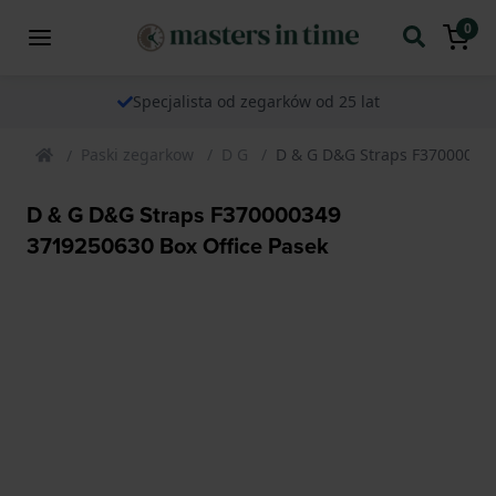
0
Specjalista od zegarków od 25 lat
Paski zegarkow
D G
D & G D&G Straps F370000349
D & G D&G Straps F370000349
3719250630 Box Office Pasek