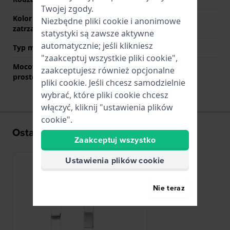
Twojej zgody.
Kolor zapięcia
Srebrny
Niezbędne pliki cookie i anonimowe
zatrzaskowego
statystyki są zawsze aktywne
automatycznie; jeśli klikniesz
Typ mocowania
Stalowe sworznie
"zaakceptuj wszystkie pliki cookie",
Mocowanie za pomocą
Nie
zaakceptujesz również opcjonalne
prostego bolca
pliki cookie. Jeśli chcesz samodzielnie
wybrać, które pliki cookie chcesz
włączyć, kliknij "ustawienia plików
cookie".
Ostatnio oglądane
Zaakceptuj wszystko
Ustawienia plików cookie
Nie teraz