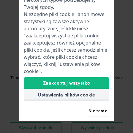
niektórych typów potrzebujemy
Twojej zgody.
Niezbędne pliki cookie i anonimowe
statystyki są zawsze aktywne
automatycznie; jeśli klikniesz
"zaakceptuj wszystkie pliki cookie",
zaakceptujesz również opcjonalne
pliki cookie. Jeśli chcesz samodzielnie
wybrać, które pliki cookie chcesz
włączyć, kliknij "ustawienia plików
Citizen
Citizen
cookie".
NJ0200-50Z
NJ0200-50L
Tsuyosa 37 37 mm Zegarek
Tsuyosa 37 37 mm Zegarek
automatyczny z
automatyczny z
Zaakceptuj wszystko
datownikiem
datownikiem
1 372,00 zł
1 372,00 zł
Ustawienia plików cookie
● Dostępny
● Dostępny
Nie teraz
Porównaj
Porównaj
Wyświetl produkt
Wyświetl produkt