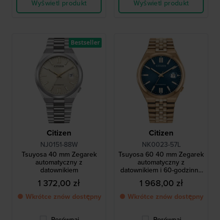
Wyświetl produkt
Wyświetl produkt
Bestseller
Citizen
Citizen
NJ0151-88W
NK0023-57L
Tsuyosa 40 mm Zegarek
Tsuyosa 60 40 mm Zegarek
automatyczny z
automatyczny z
datownikiem
datownikiem i 60-godzinną
rezerwą mocy
1 372,00 zł
1 968,00 zł
● Wkrótce znów dostępny
● Wkrótce znów dostępny
Porównaj
Porównaj