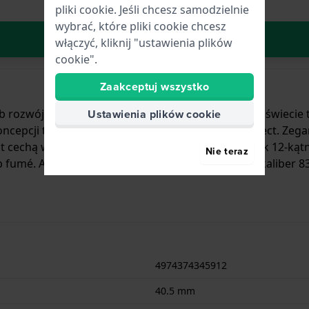
pliki cookie. Jeśli chcesz samodzielnie
wybrać, które pliki cookie chcesz
W Koszyku
włączyć, kliknij "ustawienia plików
cookie".
Zaakceptuj wszystko
b rozwój. Ta ambicja była podstawą pierwszego na świecie 
Ustawienia plików cookie
ncepcji tytanu, takich jak Super Titanium™ i Duratect. Zega
t cechą wyróżniającą modele Zenshin, podobnie jak 12-kątn
Nie teraz
 fumé. Automatyczny mechanizm to wewnętrzny kaliber 832
4974374345912
40.5 mm