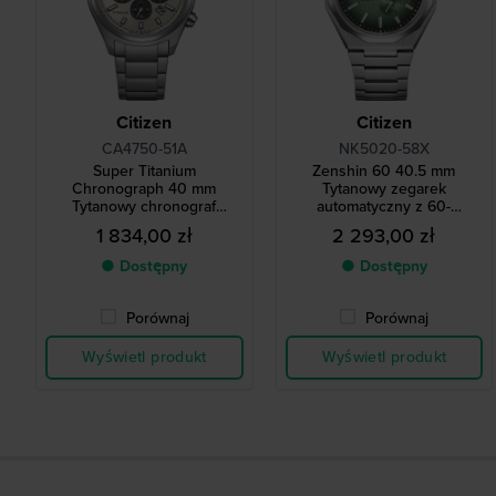
Citizen
Citizen
CA4750-51A
NK5020-58X
Super Titanium
Zenshin 60 40.5 mm
Chronograph 40 mm
Tytanowy zegarek
Tytanowy chronograf
automatyczny z 60-
kwarcowy zasilany energią
godzinną rezerwą mocy
1 834,00 zł
2 293,00 zł
słoneczną z datownikiem
● Dostępny
● Dostępny
Porównaj
Porównaj
Wyświetl produkt
Wyświetl produkt