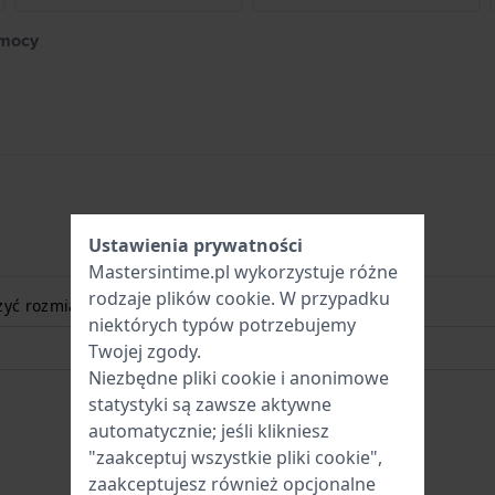
 mocy
Ustawienia prywatności
Mastersintime.pl wykorzystuje różne
rodzaje
plików cookie
. W przypadku
zyć rozmiar nadgarstka? Czytaj więcej:
niektórych typów potrzebujemy
Twojej zgody.
Niezbędne pliki cookie i anonimowe
statystyki są zawsze aktywne
automatycznie; jeśli klikniesz
"zaakceptuj wszystkie pliki cookie",
zaakceptujesz również opcjonalne