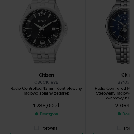
Citizen
Citiz
CB0010-88E
BY1030-
Radio Controlled 43 mm Kontrolowany
Radio Controlled M
radiowo solarny zegarek
Sterowany radiowo 
kwarcowy z faz
1 788,00 zł
2 064,0
● Dostępny
● Dostę
Porównaj
Poró