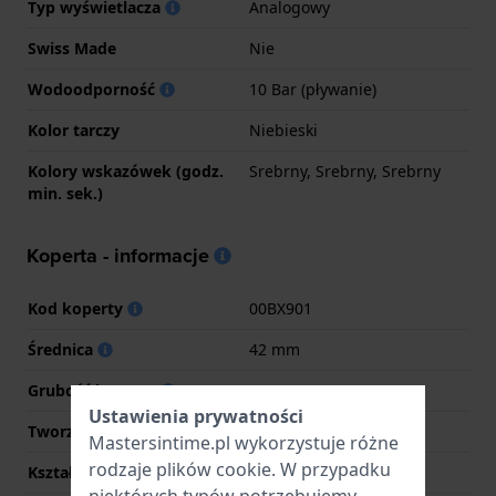
Typ wyświetlacza
Analogowy
Swiss Made
Nie
Wodoodporność
10 Bar (pływanie)
Kolor tarczy
Niebieski
Kolory wskazówek (godz.
Srebrny, Srebrny, Srebrny
min. sek.)
Koperta - informacje
Kod koperty
00BX901
Średnica
42 mm
Grubość koperty
10.8 mm
Ustawienia prywatności
Tworzywo koperty
Stal nierdzewna
Mastersintime.pl wykorzystuje różne
rodzaje
plików cookie
. W przypadku
Kształt koperty
Okrągły