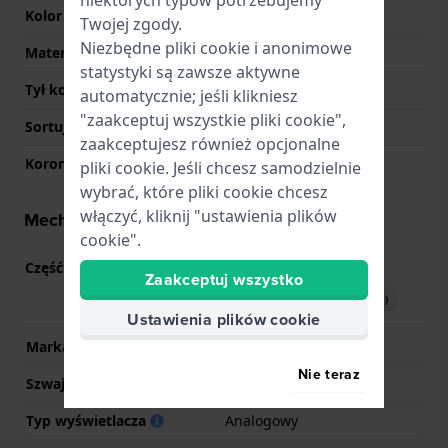
niektórych typów potrzebujemy
Kolor koperty
Srebrny
Twojej zgody.
Niezbędne pliki cookie i anonimowe
Materiał tyłu koperty
Stal nierdzewna
statystyki są zawsze aktywne
Tył koperty
Pokrywa ciśnieniowa
automatycznie; jeśli klikniesz
"zaakceptuj wszystkie pliki cookie",
Sortuj szkiełka
Sapphire
zaakceptujesz również opcjonalne
Korona
Koronka wyciągana
pliki cookie. Jeśli chcesz samodzielnie
wybrać, które pliki cookie chcesz
włączyć, kliknij "ustawienia plików
Mechanizm - informacje
cookie".
Część mechanizmu nr
H874
(
Zobacz specyfikacje
)
Zaakceptuj wszystko
Pobierz instrukcję (English)
Ustawienia plików cookie
Marka Movement
Citizen
Nie teraz
Szwajcarski mechanizm
Nie
Typ wyświetlacza
Analogowy