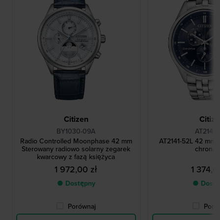
Citizen
Citiz
BY1030-09A
AT2141-
Radio Controlled Moonphase 42 mm
AT2141-52L 42 mm S
Sterowany radiowo solarny zegarek
chronog
kwarcowy z fazą księżyca
1 972,00 zł
1 374,0
● Dostępny
● Dostę
Porównaj
Poró