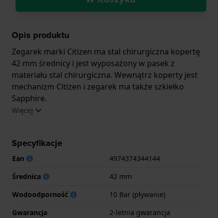
Opis produktu
Zegarek marki Citizen ma stal chirurgiczna kopertę
42 mm średnicy i jest wyposażony w pasek z
materiału stal chirurgiczna. Wewnątrz koperty jest
mechanizm Citizen i zegarek ma także szkiełko
Sapphire.
Więcej
Zegarek jest wodoodporny do 10ATM. Oznacza to,
że można w nim pływać. Zegarek ma 2-letnia
Specyfikacje
gwarancja.
Ean
4974374344144
.
Średnica
42 mm
Wodoodporność
10 Bar (pływanie)
Gwarancja
2-letnia gwarancja