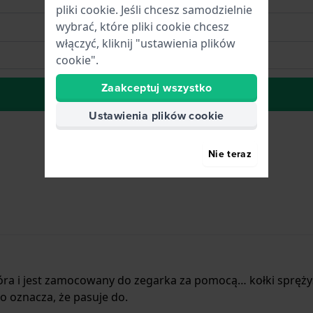
pliki cookie. Jeśli chcesz samodzielnie
wybrać, które pliki cookie chcesz
włączyć, kliknij "ustawienia plików
cookie".
Zaakceptuj wszystko
do Listy Życzeń
Ustawienia plików cookie
Nie teraz
kóra i jest zamocowany do zegarka za pomocą… kołki spręży
 oznacza, że pasuje do.