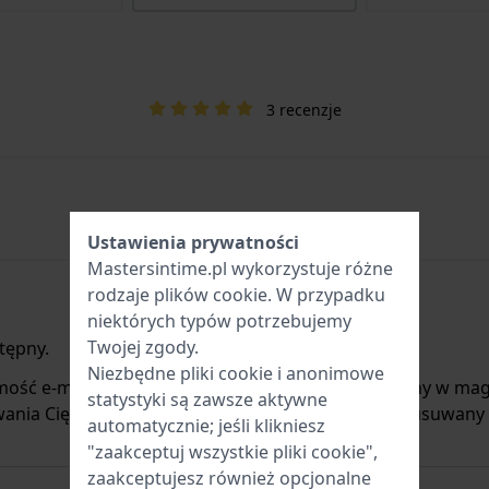
3 recenzje
Ustawienia prywatności
Mastersintime.pl wykorzystuje różne
rodzaje
plików cookie
. W przypadku
niektórych typów potrzebujemy
Twojej zgody.
tępny.
Niezbędne pliki cookie i anonimowe
mość e-mail, gdy produkt będzie ponownie dostępny w mag
statystyki są zawsze aktywne
ania Cię o nowych zapasach. Jest on natychmiast usuwany
automatycznie; jeśli klikniesz
"zaakceptuj wszystkie pliki cookie",
zaakceptujesz również opcjonalne