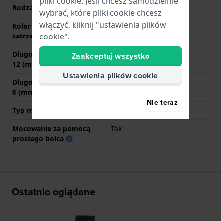
pliki cookie. Jeśli chcesz samodzielnie
Rodzaj zapięcia
Sprzączka
wybrać, które pliki cookie chcesz
włączyć, kliknij "ustawienia plików
Kolor zapięcia
Czarny
zatrzaskowego
cookie".
Długość paska na godzinie
75 mm
Zaakceptuj wszystko
12 (mm)
Ustawienia plików cookie
Długość paska na godzinie
130 mm
6 (mm)
Nie teraz
Typ mocowania
Kołki sprężyste
Mocowanie za pomocą
Tak
prostego bolca
Ostatnio oglądane