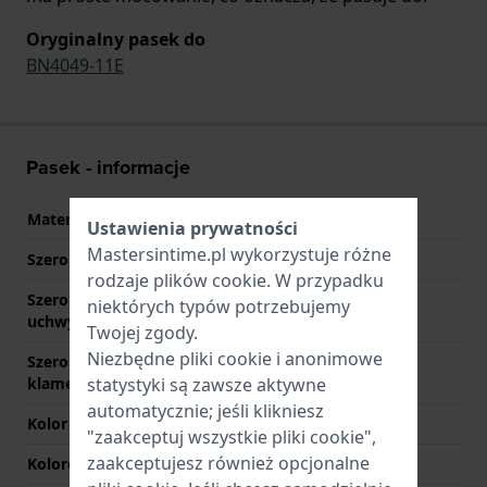
Oryginalny pasek do
BN4049-11E
Pasek - informacje
Materiał Paska
Tekstylia i skóra
Ustawienia prywatności
Mastersintime.pl wykorzystuje różne
Szerokość uchwytu
22 mm
rodzaje
plików cookie
. W przypadku
Szerokość między
22 mm
niektórych typów potrzebujemy
uchwytami
Twojej zgody.
Niezbędne pliki cookie i anonimowe
Szerokość paska przy
20 mm
klamerce
statystyki są zawsze aktywne
automatycznie; jeśli klikniesz
Kolor paska
brązowy
"zaakceptuj wszystkie pliki cookie",
zaakceptujesz również opcjonalne
Kolorowe szwy
brązowy