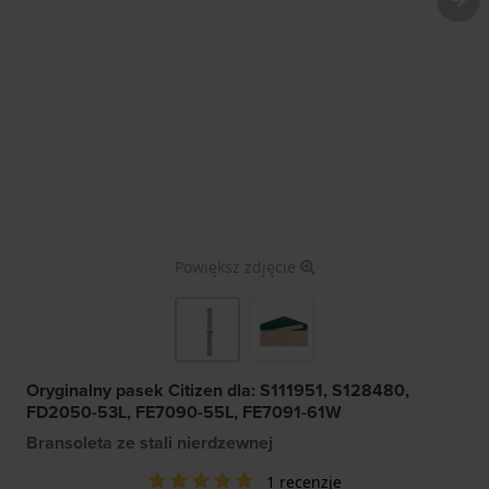
Powiększ zdjęcie
Oryginalny pasek Citizen dla: S111951, S128480,
FD2050-53L, FE7090-55L, FE7091-61W
Bransoleta ze stali nierdzewnej
1 recenzje