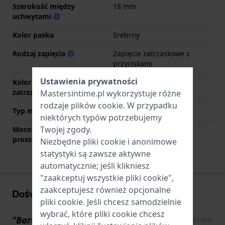
Szerokość między
18 mm
uchwytami
Kolor paska
Srebrny
Rodzaj zapięcia
Zapięcie zatrzaskowe z
przyciskami
Ustawienia prywatności
Kolor zapięcia
Srebrny
zatrzaskowego
Mastersintime.pl wykorzystuje różne
rodzaje
plików cookie
. W przypadku
Typ mocowania
Kołki sprężyste
niektórych typów potrzebujemy
Twojej zgody.
Mocowanie za pomocą
Nie
prostego bolca
Niezbędne pliki cookie i anonimowe
statystyki są zawsze aktywne
automatycznie; jeśli klikniesz
"zaakceptuj wszystkie pliki cookie",
zaakceptujesz również opcjonalne
Doświadczenia użytkowników
pliki cookie. Jeśli chcesz samodzielnie
wybrać, które pliki cookie chcesz
"Bardzo dobra jakość"
Show original text