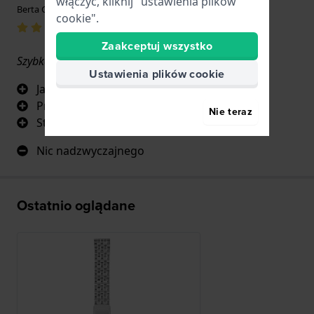
włączyć, kliknij "ustawienia plików
Berta Girame · 17 czerwca 2022
cookie".
Zaakceptuj wszystko
Szybka dostawa i wszystko w porządku
Ustawienia plików cookie
Jakość
Projekt
Nie teraz
Styl vintage
Nic nadzwyczajnego
Ostatnio oglądane