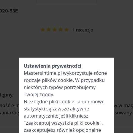
1020-53E
1 recenzje
Ustawienia prywatności
Mastersintime.pl wykorzystuje różne
rodzaje
plików cookie
. W przypadku
niektórych typów potrzebujemy
Twojej zgody.
tępny.
Niezbędne pliki cookie i anonimowe
mość e-mail, gdy produkt będzie ponownie dostępny w mag
statystyki są zawsze aktywne
ania Cię o nowych zapasach. Jest on natychmiast usuwany
automatycznie; jeśli klikniesz
"zaakceptuj wszystkie pliki cookie",
zaakceptujesz również opcjonalne