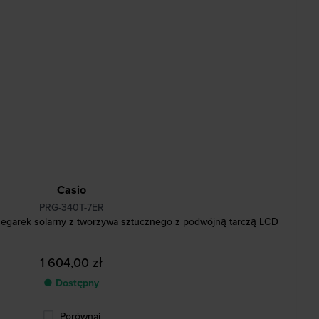
Casio
PRG-340T-7ER
zegarek solarny z tworzywa sztucznego z podwójną tarczą LCD
1 604,00 zł
● Dostępny
Porównaj