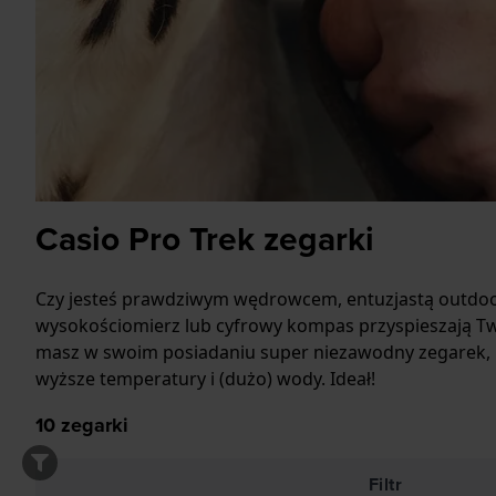
Casio Pro Trek zegarki
Czy jesteś prawdziwym wędrowcem, entuzjastą outdooru 
wysokościomierz lub cyfrowy kompas przyspieszają Two
masz w swoim posiadaniu super niezawodny zegarek, kt
wyższe temperatury i (dużo) wody. Ideał!
10
zegarki
Filtr