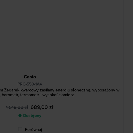
Casio
PRG-550-1A4
m Zegarek kwarcowy zasilany energią słoneczną, wyposażony w
 barometr, termometr i wysokościomierz
689,00 zł
1 518,00 zł
● Dostępny
Porównaj