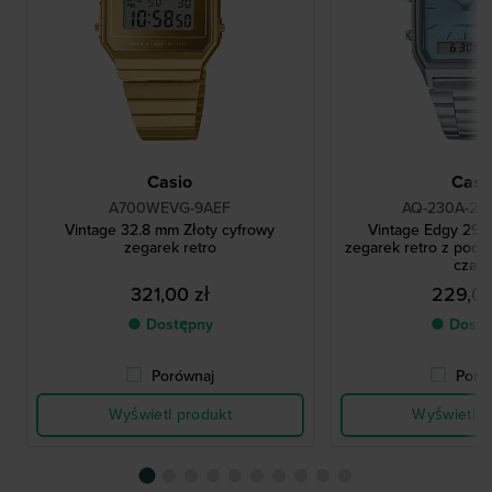
Casio
Casi
A700WEVG-9AEF
AQ-230A-2A
Vintage 32.8 mm Złoty cyfrowy
Vintage Edgy 29.
zegarek retro
zegarek retro z pod
czas
321,00 zł
229,00
● Dostępny
● Dostę
Porównaj
Poró
Wyświetl produkt
Wyświetl p