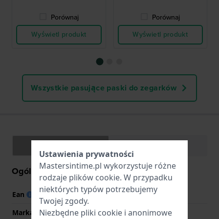
Porównaj
Porównaj
Wyświetl produkt
Wyświetl produkt
Wszystkie pasujące paski do zegarków
Specyfikacje
Funkcje
Ustawienia prywatności
Mastersintime.pl wykorzystuje różne
Ogólne Informacje
rodzaje
plików cookie
. W przypadku
niektórych typów potrzebujemy
Ean
4549526345487
Twojej zgody.
Niezbędne pliki cookie i anonimowe
Marka
Casio