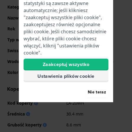
statystyki są zawsze aktywne
Kategoria
Vintage
automatycznie; jeśli klikniesz
"zaakceptuj wszystkie pliki cookie",
Nazwa
Collection transparent
zaakceptujesz również opcjonalne
Rok
2023 Wiosna/Lato
pliki cookie. Jeśli chcesz samodzielnie
wybrać, które pliki cookie chcesz
Typ wyświetlacza
Cyfrowy
włączyć, kliknij "ustawienia plików
Swiss Made
Nie
cookie".
Wodoodporność
1 Bar (niewodoodporny)
Zaakceptuj wszystko
Kolor tarczy
Niebieski
Ustawienia plików cookie
Koperta - informacje
Nie teraz
Kod koperty
LA-20WH
Średnica
30.4 mm
Grubość koperty
8.6 mm