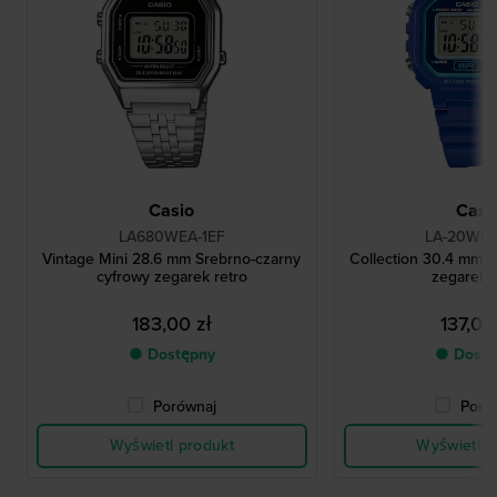
Casio
Casi
LA680WEA-1EF
LA-20WH-
Vintage Mini 28.6 mm Srebrno-czarny
Collection 30.4 mm N
cyfrowy zegarek retro
zegarek r
183,00 zł
137,00
● Dostępny
● Dostę
Porównaj
Poró
Wyświetl produkt
Wyświetl p