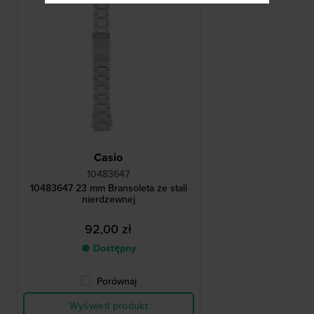
Casio
10483647
10483647 23 mm Bransoleta ze stali
nierdzewnej
92,00 zł
● Dostępny
Porównaj
Wyświetl produkt