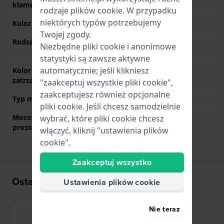
klamerce
rodzaje
plików cookie
. W przypadku
niektórych typów potrzebujemy
Kolor paska
Srebrny
Twojej zgody.
Rodzaj zapięcia
Zapięcie zatrzaskowe z
Niezbędne pliki cookie i anonimowe
przyciskami
statystyki są zawsze aktywne
automatycznie; jeśli klikniesz
Kolor zapięcia
Srebrny
zatrzaskowego
"zaakceptuj wszystkie pliki cookie",
zaakceptujesz również opcjonalne
Typ mocowania
Kołki sprężyste
pliki cookie. Jeśli chcesz samodzielnie
Mocowanie za pomocą
Nie
wybrać, które pliki cookie chcesz
prostego bolca
włączyć, kliknij "ustawienia plików
cookie".
Zaakceptuj wszystko
Ostatnio oglądane
Ustawienia plików cookie
Nie teraz