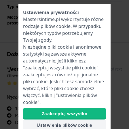
Typ mocowania
Kołki sprężyste
Ustawienia prywatności
Mocowanie za pomocą
Nie
Mastersintime.pl wykorzystuje różne
prostego bolca
rodzaje
plików cookie
. W przypadku
niektórych typów potrzebujemy
Twojej zgody.
Niezbędne pliki cookie i anonimowe
Doświadczenia użytkowników
statystyki są zawsze aktywne
automatycznie; jeśli klikniesz
"zaakceptuj wszystkie pliki cookie",
"Jest to oryginalny produkt."
Show original text
zaakceptujesz również opcjonalne
Filiberto Hernandez · 17 czerwca 2022
pliki cookie. Jeśli chcesz samodzielnie
wybrać, które pliki cookie chcesz
włączyć, kliknij "ustawienia plików
Wysoka jakość.
cookie".
100% Oryginalny.
Zaakceptuj wszystko
Pasuje idealnie.
Doskonała jakość.
Ustawienia plików cookie