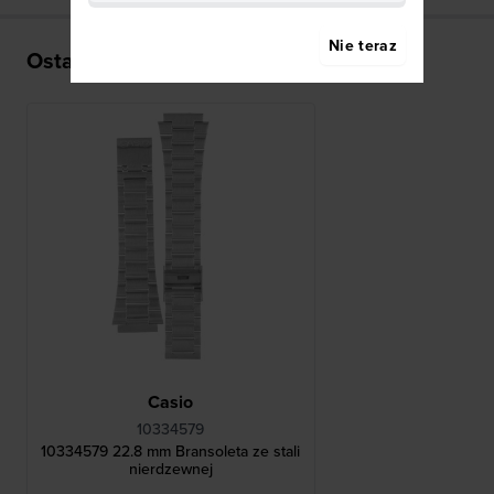
Nie teraz
Ostatnio oglądane
Casio
10334579
10334579 22.8 mm Bransoleta ze stali
nierdzewnej