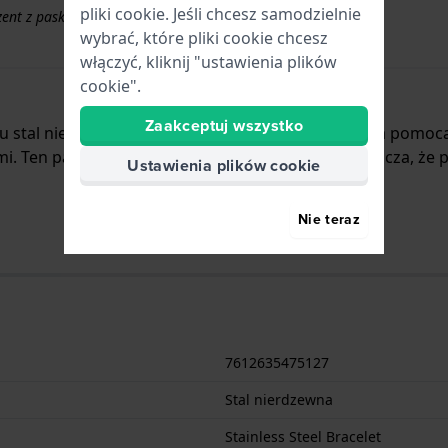
pliki cookie. Jeśli chcesz samodzielnie
ezent z paskami powyżej 50 EUR
wybrać, które pliki cookie chcesz
włączyć, kliknij "ustawienia plików
cookie".
Zaakceptuj wszystko
ału stal nierdzewna i jest zamocowany do zegarka za pomoc
i. Ten pasek nie ma prostego mocowania, co oznacza, że pas
Ustawienia plików cookie
Nie teraz
7612635475127
Stal nierdzewna
Stainless Steel Bracelet