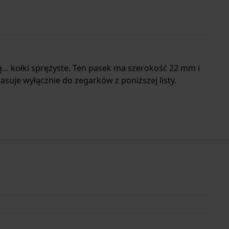
ą… kołki sprężyste. Ten pasek ma szerokość 22 mm i
uje wyłącznie do zegarków z poniższej listy.