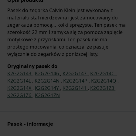
Pasek do zegarka Calvin Klein jest wykonany z
materiału stal nierdzewna i jest zamocowany do
zegarka za pomocą… kołki sprężyste. Ten pasek ma
szerokość 22 mm i zamyka się za pomocą zapięcie
motylkowe z przyciskami. Ten pasek nie ma
prostego mocowania, co oznacza, że pasuje
wyłącznie do zegarków z poniższej listy.
Oryginalny pasek do
K2G2G143
,
K2G2G146
,
K2G2G147
,
K2G2G14C
,
K2G2G14L
,
K2G2G14N
,
K2G2G14P
,
K2G2G14Q
,
K2G2G14X
,
K2G2G14Y
,
K2G2G141
,
K2G2G1Z3
,
K2G2G1Z6
,
K2G2G1ZN
Pasek - informacje