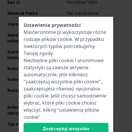
Ean
7612635477800
Materiał Paska
Stal nierdzewna
Szerokość uchwytu
22 mm
Ustawienia prywatności
Mastersintime.pl wykorzystuje różne
Szerokość między
22 mm
rodzaje
plików cookie
. W przypadku
uchwytami
niektórych typów potrzebujemy
Szerokość paska przy
19 mm
Twojej zgody.
klamerce
Niezbędne pliki cookie i anonimowe
statystyki są zawsze aktywne
Kolor paska
Srebrny
automatycznie; jeśli klikniesz
Kolorowe szwy
NIE DOTYCZY
"zaakceptuj wszystkie pliki cookie",
zaakceptujesz również opcjonalne
Rodzaj zapięcia
Zapięcie motylkowe z
pliki cookie. Jeśli chcesz samodzielnie
przyciskami
wybrać, które pliki cookie chcesz
Kolor zapięcia
Srebrny
włączyć, kliknij "ustawienia plików
zatrzaskowego
cookie".
Typ mocowania
Kołki sprężyste
Zaakceptuj wszystko