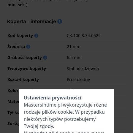
min. sek.)
Koperta - informacje
Kod koperty
CK.100.3.34.0529
Średnica
21 mm
Grubość koperty
6.5 mm
Tworzywo koperty
Stal nierdzewna
Kształt koperty
Prostokątny
Kolor koperty
Złoty
Ustawienia prywatności
Materiał tyłu koperty
Stal nierdzewna
Mastersintime.pl wykorzystuje różne
rodzaje
plików cookie
. W przypadku
Tył koperty
Pokrywa ciśnieniowa
niektórych typów potrzebujemy
Sortuj szkiełka
Mineralny
Twojej zgody.