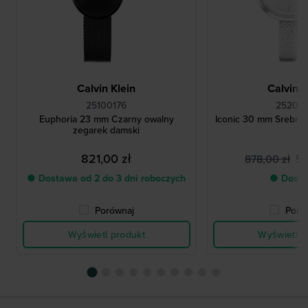
Calvin Klein
Calvin K
25100176
252001
Euphoria 23 mm Czarny owalny
Iconic 30 mm Srebrn
zegarek damski
821,00 zł
55
878,00 zł
● Dostawa od 2 do 3 dni roboczych
● Dostę
Porównaj
Poró
Wyświetl produkt
Wyświetl p