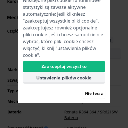
Niezbędne pliki cookie i anonimowe
Korona
Koronka wyciągana
statystyki są zawsze aktywne
automatycznie; jeśli klikniesz
Mechanizm - informacje
"zaakceptuj wszystkie pliki cookie",
zaakceptujesz również opcjonalne
Część mechanizmu nr
VJ20
(
Zobacz specyfikacje
)
pliki cookie. Jeśli chcesz samodzielnie
Pobierz instrukcję (English)
wybrać, które pliki cookie chcesz
włączyć, kliknij "ustawienia plików
Pobierz instrukcję
cookie".
(wielojęzyczny)
Zaakceptuj wszystko
Marka Movement
Seiko Instruments Inc.
Ustawienia plików cookie
Szwajcarski mechanizm
Nie
Typ wyświetlacza
Analogowy
Nie teraz
Mechanizm
Kwarcowy
Bateria
Renata R364 364 / SR621SW
Bateria