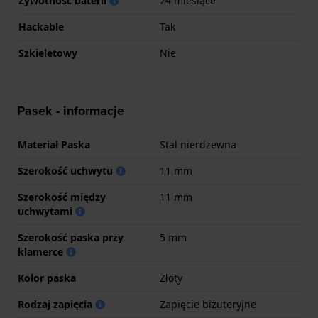
Żywotność baterii
24 miesiące
Hackable
Tak
Szkieletowy
Nie
Pasek - informacje
Materiał Paska
Stal nierdzewna
Szerokość uchwytu
11 mm
Szerokość między
11 mm
uchwytami
Szerokość paska przy
5 mm
klamerce
Kolor paska
Złoty
Rodzaj zapięcia
Zapięcie biżuteryjne