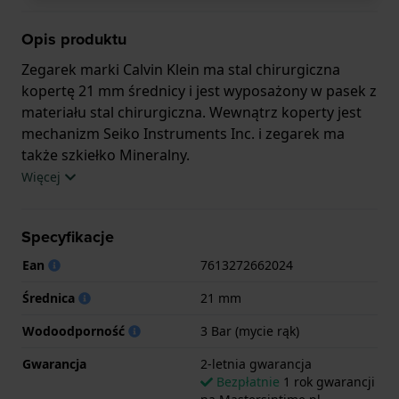
Opis produktu
Zegarek marki Calvin Klein ma stal chirurgiczna
kopertę 21 mm średnicy i jest wyposażony w pasek z
materiału stal chirurgiczna. Wewnątrz koperty jest
mechanizm Seiko Instruments Inc. i zegarek ma
także szkiełko Mineralny.
Więcej
Zegarek jest wodoodporny do 3ATM. Oznacza to, że
ten zegarek jest odporny na popryskanie wodą.
Specyfikacje
Zegarek ma 2-letnia gwarancja.
Ean
7613272662024
.
Średnica
21 mm
Wodoodporność
3 Bar (mycie rąk)
Gwarancja
2-letnia gwarancja
Bezpłatnie
1 rok gwarancji