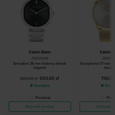
Calvin Klein
Calvin K
25200249
25300
Sensation 36 mm Srebrny damski
Exceptional 37 mm Z
zegarek
modo
550,00 zł
730,00
823,00 zł
● Dostępny
● Dostę
Porównaj
Poró
Wyświetl produkt
Wyświetl p