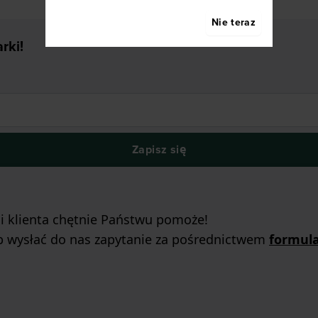
Nie teraz
rki!
Zapisz się
gi klienta chętnie Państwu pomoże!
b wysłać do nas zapytanie za pośrednictwem
formul