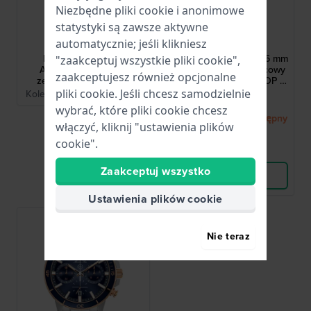
Niezbędne pliki cookie i anonimowe
statystyki są zawsze aktywne
Bulova
Bulova
automatycznie; jeśli klikniesz
98A303
98P227
Marine Star 45 mm
Marine Star Series B 36 mm
"zaakceptuj wszystkie pliki cookie",
Automatyczny męski
Stalowy zegarek kwarcowy
zaakceptujesz również opcjonalne
zegarek z widocznym
z niebieską tarczą MOP i
mechanizmem
diamencikami
pliki cookie. Jeśli chcesz samodzielnie
Kolekcja Historyczna marki
1 234,00 zł
wybrać, które pliki cookie chcesz
● Wkrótce znów dostępny
włączyć, kliknij "ustawienia plików
cookie".
Porównaj
Zaakceptuj wszystko
Wyświetl produkt
Ustawienia plików cookie
Nie teraz