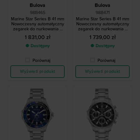
Bulova
Bulova
98B465
98B471
Marine Star Series B 41 mm
Marine Star Series B 41 mm
Nowoczesny automatyczny
Nowoczesny automatyczny
zegarek do nurkowania z
zegarek do nurkowania z
datownikiem
datownikiem
1 831,00 zł
1 739,00 zł
● Dostępny
● Dostępny
Porównaj
Porównaj
Wyświetl produkt
Wyświetl produkt