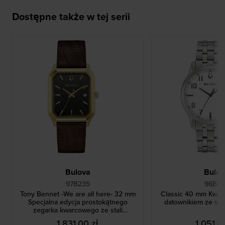
Dostępne także w tej serii
Bulova
Bulo
97B235
96B47
Tony Bennet -We are all here- 32 mm
Classic 40 mm Kwar
Specjalna edycja prostokątnego
datownikiem ze stal
zegarka kwarcowego ze stali
nierdzewnej w stylu vintage
1 831,00 zł
1 051,0