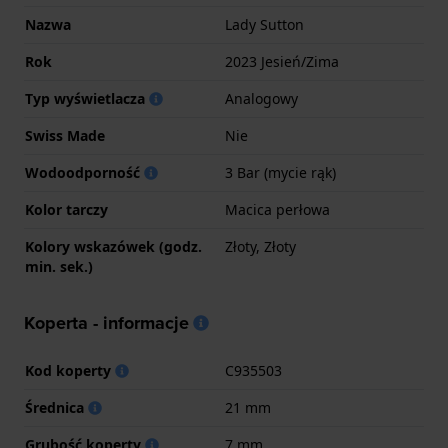
Nazwa
Lady Sutton
Rok
2023 Jesień/Zima
Typ wyświetlacza
Analogowy
Swiss Made
Nie
Wodoodporność
3 Bar (mycie rąk)
Kolor tarczy
Macica perłowa
Kolory wskazówek (godz.
Złoty, Złoty
min. sek.)
Koperta - informacje
Kod koperty
C935503
Średnica
21 mm
Grubość koperty
7 mm