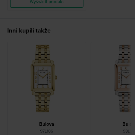
Wyświetl produkt
Inni kupili także
Bulova
Bulo
97L186
98L32