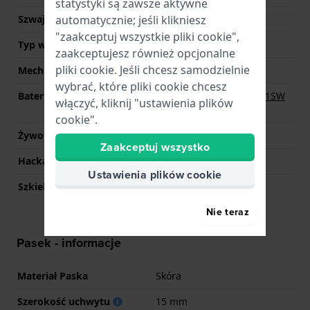
statystyki są zawsze aktywne
automatycznie; jeśli klikniesz
Szwajcarski mechanizm
Nie
"zaakceptuj wszystkie pliki cookie",
Typ wyświetlacza
Analogowy
zaakceptujesz również opcjonalne
pliki cookie. Jeśli chcesz samodzielnie
Mechanizm
Kwarcowy
wybrać, które pliki cookie chcesz
Bateria
Renata R364 364 / SR621SW
włączyć, kliknij "ustawienia plików
Bateria
cookie".
Żywotność baterii
60 miesiące
Zaakceptuj wszystko
Hackable
Nie
Ustawienia plików cookie
Szkieletowy
Nie
Nie teraz
Pasek - informacje
Materiał Paska
Skóra
Szerokość uchwytu
15 mm