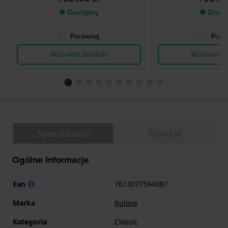
● Dostępny
● Dostę
Porównaj
Poró
Wyświetl produkt
Wyświetl p
Specyfikacje
Funkcje
Ogólne Informacje
Ean
7613077594087
Marka
Bulova
Kategoria
Classic