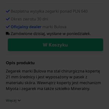
Bezpłatna wysyłka zegarki ponad PLN 640
Okres zwrotu 30 dni
Oficjalny dealer
marki Bulova
Zamówione dzisiaj, wysłane w poniedziałek.
W Koszyku
Opis produktu
Zegarek marki Bulova ma stal chirurgiczna kopertę
21 mm średnicy i jest wyposażony w pasek z
materiału skóra. Wewnątrz koperty jest mechanizm
Miyota i zegarek ma także szkiełko Mineralny.
Zegarek jest wodoodporny do 3ATM. Oznacza to, że
Więcej
ten zegarek jest odporny na popryskanie wodą.