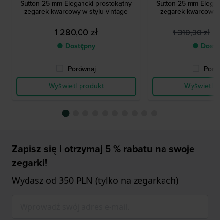
Sutton 25 mm Elegancki prostokątny
Sutton 25 mm Elegan
zegarek kwarcowy w stylu vintage
zegarek kwarcowy w
1 280,00 zł
8
1 310,00 zł
● Dostępny
● Dostę
Porównaj
Poró
Wyświetl produkt
Wyświetl p
Zapisz się i otrzymaj 5 % rabatu na swoje
zegarki!
Wydasz od 350 PLN (tylko na zegarkach)