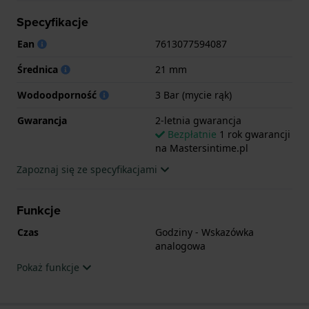
Zegarek ma 2-letnia gwarancja.
Specyfikacje
.
Ean
7613077594087
Średnica
21 mm
Wodoodporność
3 Bar (mycie rąk)
Gwarancja
2-letnia gwarancja
Bezpłatnie
1 rok gwarancji
na Mastersintime.pl
Zapoznaj się ze specyfikacjami
Funkcje
Czas
Godziny - Wskazówka
analogowa
Pokaż funkcje