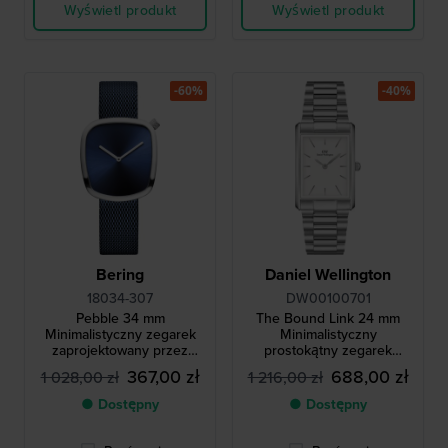
Wyświetl produkt
Wyświetl produkt
-60%
-40%
Bering
Daniel Wellington
18034-307
DW00100701
Pebble 34 mm
The Bound Link 24 mm
Minimalistyczny zegarek
Minimalistyczny
zaprojektowany przez
prostokątny zegarek
KiBiSi
kwarcowy
367,00 zł
688,00 zł
1 028,00 zł
1 216,00 zł
● Dostępny
● Dostępny