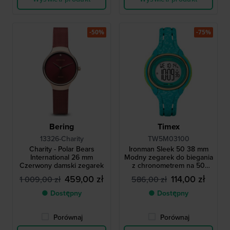
-50%
-75%
Bering
Timex
13326-Charity
TW5M03100
Charity - Polar Bears
Ironman Sleek 50 38 mm
International 26 mm
Modny zegarek do biegania
Czerwony damski zegarek
z chronometrem na 50
okrążeń.
459,00 zł
114,00 zł
1 009,00 zł
586,00 zł
● Dostępny
● Dostępny
Porównaj
Porównaj