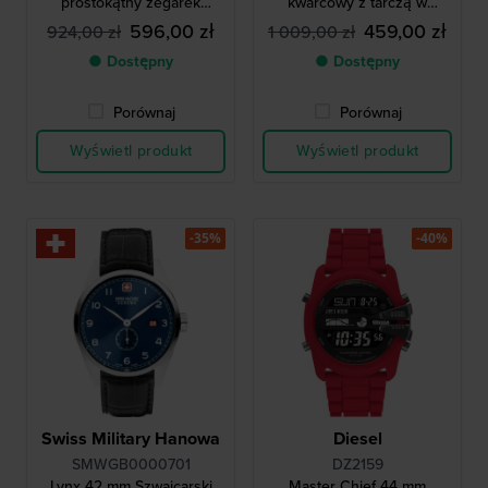
prostokątny zegarek
kwarcowy z tarczą w
kwarcowy
kształcie czaszki
596,00 zł
459,00 zł
924,00 zł
1 009,00 zł
● Dostępny
● Dostępny
Porównaj
Porównaj
Wyświetl produkt
Wyświetl produkt
-35%
-40%
Swiss Military Hanowa
Diesel
SMWGB0000701
DZ2159
Lynx 42 mm Szwajcarski
Master Chief 44 mm