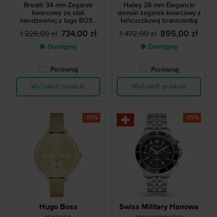
Breath 34 mm Zegarek
Hailey 28 mm Elegancki
kwarcowy ze stali
damski zegarek kwarcowy z
nierdzewnej z logo BOSS
łańcuszkową bransoletką
na ramce
734,00 zł
895,00 zł
1 228,00 zł
1 472,00 zł
● Dostępny
● Dostępny
Porównaj
Porównaj
Wyświetl produkt
Wyświetl produkt
-35%
-35%
Hugo Boss
Swiss Military Hanowa