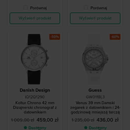
Porównaj
Porównaj
Wyświetl produkt
Wyświetl produkt
-50%
-60%
Danish Design
Guess
IQ12Q1290
GW0118L3
Koltur Chrono 42 mm
Venus 39 mm Damski
Dizajnerski chronograf z
zegarek z datownikiem i 24-
datownikiem
godzinową mniejszą tarczą
459,00 zł
436,00 zł
1 009,00 zł
1 235,00 zł
● Dostępny
● Dostępny