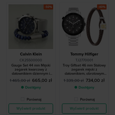
-50%
-40%
Calvin Klein
Tommy Hilfiger
CK25500000
TJ2770001
Gauge Set 44 mm Męski
Troy Giftset 46 mm Stalowy
zegarek kwarcowy z
zegarek męski z
datownikiem dziennym i
datownikiem, obrotowym
bezpłatną bransoletą
bezelem i skórzaną
665,00 zł
734,00 zł
1 465,00 zł
1 339,00 zł
bransoletą
● Dostępny
● Dostępny
Porównaj
Porównaj
Wyświetl produkt
Wyświetl produkt