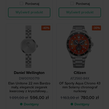
Porównaj
Porównaj
Wyświetl produkt
Wyświetl produkt
-40%
-30%
Daniel Wellington
Citizen
DW00100719
AT2560-84X
Elan Unitone 22 mm Bardzo
OF Sporty Aqua Chrono 43
mały, elegancki zegarek
mm Solarny chronograf
kwarcowy z kryształowymi
nurkowy
indeksami
596,00 zł
780,00 zł
1 091,00 zł
1 163,00 zł
● Dostępny
● Dostępny