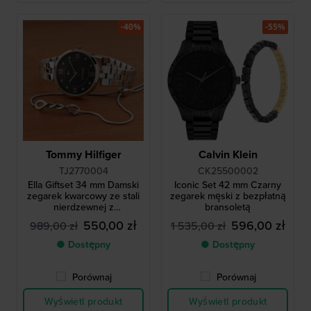
-40%
-55%
Tommy Hilfiger
Calvin Klein
TJ2770004
CK25500002
Ella Giftset 34 mm Damski
Iconic Set 42 mm Czarny
zegarek kwarcowy ze stali
zegarek męski z bezpłatną
nierdzewnej z
bransoletą
kryształowymi indeksami i
550,00 zł
596,00 zł
989,00 zł
1 535,00 zł
bezpłatną bransoletą
● Dostępny
● Dostępny
Porównaj
Porównaj
Wyświetl produkt
Wyświetl produkt