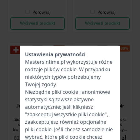
Porównaj
Porównaj
Wyświetl produkt
Wyświetl produkt
-30%
-30%
Ustawienia prywatności
Mastersintime.pl wykorzystuje różne
rodzaje
plików cookie
. W przypadku
niektórych typów potrzebujemy
Twojej zgody.
Niezbędne pliki cookie i anonimowe
statystyki są zawsze aktywne
Jacques du Manoir
Jacques du Manoir
automatycznie; jeśli klikniesz
JWL04303
JWL04301
"zaakceptuj wszystkie pliki cookie",
Selena 31 mm Elegancki
Selena 31 mm Elegancki
zaakceptujesz również opcjonalne
szwajcarski zegarek
szwajcarski zegarek
pliki cookie. Jeśli chcesz samodzielnie
kwarcowy z fasetowanym
kwarcowy z fasetowanym
szkiełkiem
szkiełkiem
wybrać, które pliki cookie chcesz
550,00 zł
550,00 zł
823,00 zł
823,00 zł