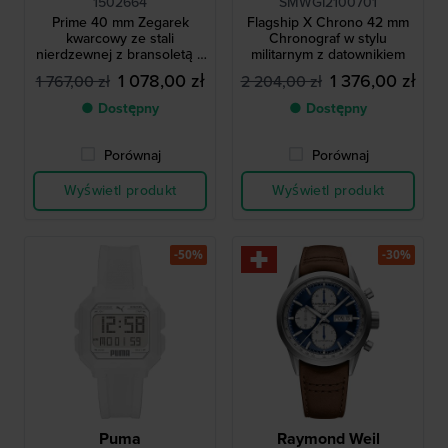
1502664
SMWGI2100701
Prime 40 mm Zegarek
Flagship X Chrono 42 mm
kwarcowy ze stali
Chronograf w stylu
nierdzewnej z bransoletą z
militarnym z datownikiem
siatki
1 078,00 zł
1 376,00 zł
1 767,00 zł
2 204,00 zł
● Dostępny
● Dostępny
Porównaj
Porównaj
Wyświetl produkt
Wyświetl produkt
-50%
-30%
Puma
Raymond Weil