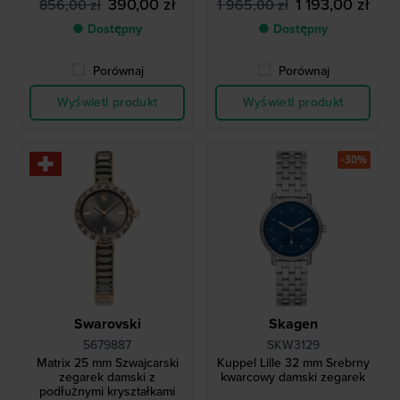
390,00 zł
1 193,00 zł
856,00 zł
1 965,00 zł
● Dostępny
● Dostępny
Porównaj
Porównaj
Wyświetl produkt
Wyświetl produkt
-30%
Swarovski
Skagen
5679887
SKW3129
Matrix 25 mm Szwajcarski
Kuppel Lille 32 mm Srebrny
zegarek damski z
kwarcowy damski zegarek
podłużnymi kryształkami