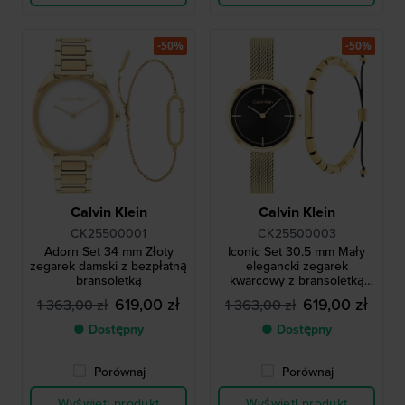
-50%
-50%
Calvin Klein
Calvin Klein
CK25500001
CK25500003
Adorn Set 34 mm Złoty
Iconic Set 30.5 mm Mały
zegarek damski z bezpłatną
elegancki zegarek
bransoletką
kwarcowy z bransoletką
gratis
619,00 zł
619,00 zł
1 363,00 zł
1 363,00 zł
● Dostępny
● Dostępny
Porównaj
Porównaj
Wyświetl produkt
Wyświetl produkt