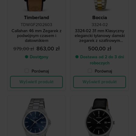
Timberland
Boccia
TDWGF2102603
3324-02
Callahan 46 mm Zegarek z
3324-02 31 mm Klasyczny
podwójnym czasem i
elegancki tytanowy damski
datownikiem
zegarek z szafirowym
szkiełkiem
863,00 zł
500,00 zł
979,00 zł
● Dostępny
● Dostawa od 2 do 3 dni
roboczych
Porównaj
Porównaj
Wyświetl produkt
Wyświetl produkt