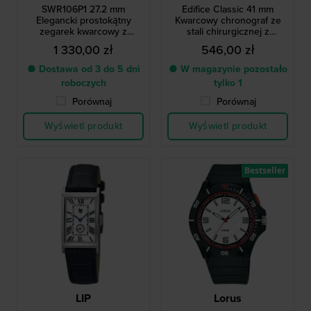
SWR106P1 27.2 mm
Edifice Classic 41 mm
Elegancki prostokątny
Kwarcowy chronograf ze
zegarek kwarcowy z
stali chirurgicznej z
szafirowym szkiełkiem
datownikiem
1 330,00 zł
546,00 zł
● Dostawa od 3 do 5 dni
● W magazynie pozostało
roboczych
tylko 1
Porównaj
Porównaj
Wyświetl produkt
Wyświetl produkt
Bestseller
LIP
Lorus