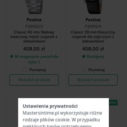
Festina
Festina
F20552/3
F20512/4
Classic 40 mm Stalowy
Classic 39 mm Klasyczny
kwarcowy męski zegarek z
zegarek dla mężczyzn z
datownikiem
datownikiem
408,00 zł
408,00 zł
● W magazynie pozostało
● Dostępny
tylko 1
Porównaj
Porównaj
Wyświetl produkt
Wyświetl produkt
Bestseller
Ustawienia prywatności
Mastersintime.pl wykorzystuje różne
rodzaje
plików cookie
. W przypadku
niektórych typów potrzebujemy