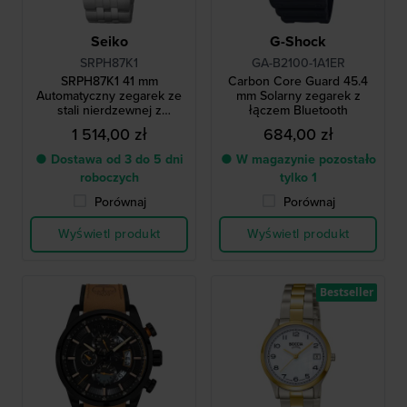
Seiko
G-Shock
SRPH87K1
GA-B2100-1A1ER
SRPH87K1 41 mm
Carbon Core Guard 45.4
Automatyczny zegarek ze
mm Solarny zegarek z
stali nierdzewnej z
łączem Bluetooth
datownikiem
1 514,00 zł
684,00 zł
● Dostawa od 3 do 5 dni
● W magazynie pozostało
roboczych
tylko 1
Porównaj
Porównaj
Wyświetl produkt
Wyświetl produkt
Bestseller