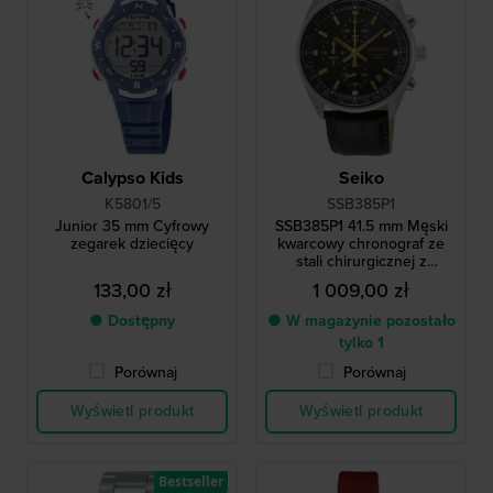
Calypso Kids
Seiko
K5801/5
SSB385P1
Junior 35 mm Cyfrowy
SSB385P1 41.5 mm Męski
zegarek dziecięcy
kwarcowy chronograf ze
stali chirurgicznej z
datownikiem
133,00 zł
1 009,00 zł
● Dostępny
● W magazynie pozostało
tylko 1
Porównaj
Porównaj
Wyświetl produkt
Wyświetl produkt
Bestseller