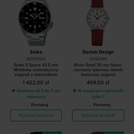
Seiko
Danish Design
SRPD55K1
IV19Q199
Seiko 5 Sports 42.5 mm
Rhine Small 30 mm Szaro-
Metalowy automatyczny
czerwony tytanowy damski
zegarek z datownikiem
kwarcowy zegarek
1 422,00 zł
459,00 zł
● Dostawa od 3 do 5 dni
● W magazynie pozostało
roboczych
tylko 1
Porównaj
Porównaj
Wyświetl produkt
Wyświetl produkt