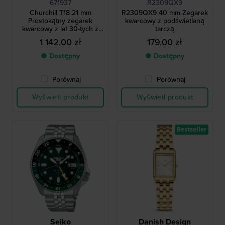
671937
R2309QX9
Churchill T18 21 mm
R2309QX9 40 mm Zegarek
Prostokątny zegarek
kwarcowy z podświetlaną
kwarcowy z lat 30-tych z
tarczą
małym sekundnikiem
1 142,00 zł
179,00 zł
● Dostępny
● Dostępny
Porównaj
Porównaj
Wyświetl produkt
Wyświetl produkt
Bestseller
Seiko
Danish Design