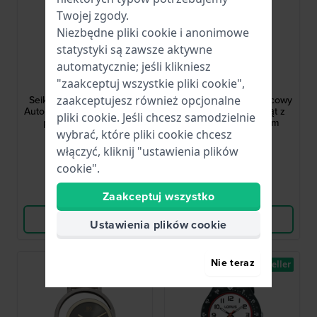
Twojej zgody.
Niezbędne pliki cookie i anonimowe
statystyki są zawsze aktywne
automatycznie; jeśli klikniesz
Seiko
Garonne Kids
"zaakceptuj wszystkie pliki cookie",
SRPH33K1
KV33Q468
zaakceptujesz również opcjonalne
Seiko 5 - Flieger 39.4 mm
Kid Scout 27 mm Kwarcowy
Automatyczny zegarek typu
zegarek dla dziewcząt z
pliki cookie. Jeśli chcesz samodzielnie
pilot z datownikiem
metalicznym paskiem
wybrać, które pliki cookie chcesz
1 606,00 zł
183,00 zł
włączyć, kliknij "ustawienia plików
● Dostępny
● Dostępny
cookie".
Porównaj
Porównaj
Zaakceptuj wszystko
Wyświetl produkt
Wyświetl produkt
Ustawienia plików cookie
Nie teraz
Bestseller
Bestseller