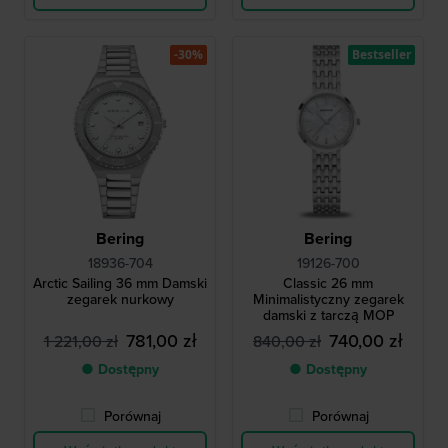
-30%
Bestseller
Bering
Bering
18936-704
19126-700
Arctic Sailing 36 mm Damski
Classic 26 mm
zegarek nurkowy
Minimalistyczny zegarek
damski z tarczą MOP
781,00 zł
740,00 zł
1 221,00 zł
840,00 zł
● Dostępny
● Dostępny
Porównaj
Porównaj