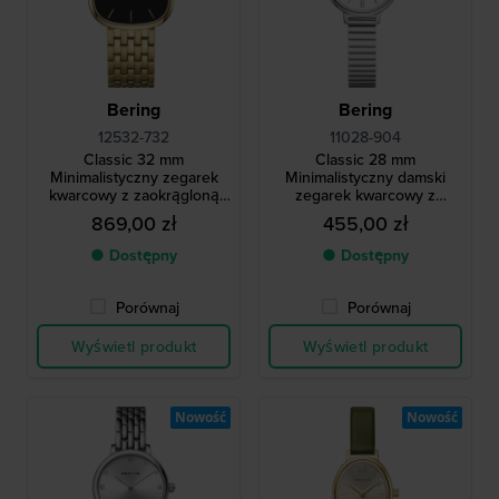
Bering
Bering
12532-732
11028-904
Classic 32 mm
Classic 28 mm
Minimalistyczny zegarek
Minimalistyczny damski
kwarcowy z zaokrągloną
zegarek kwarcowy z
prostokątną kopertą
metalową bransoletą typu
869,00 zł
455,00 zł
stretch
● Dostępny
● Dostępny
Porównaj
Porównaj
Wyświetl produkt
Wyświetl produkt
Nowość
Nowość