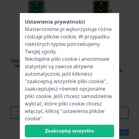
Ustawienia prywatności
Mastersintime.pl wykorzystuje różne
rodzaje
plików cookie
. W przypadku
niektórych typów potrzebujemy
Bering
Bering
Twojej zgody.
17423-738
17423-732
Niezbędne pliki cookie i anonimowe
Classic 23 mm Prostokątny,
Classic 23 mm
minimalistyczny zegarek
Minimalistyczny
statystyki są zawsze aktywne
damski
prostokątny zegarek
automatycznie; jeśli klikniesz
kwarcowy
777,00 zł
777,00 zł
"zaakceptuj wszystkie pliki cookie",
● Dostępny
● Dostępny
zaakceptujesz również opcjonalne
pliki cookie. Jeśli chcesz samodzielnie
Porównaj
Porównaj
wybrać, które pliki cookie chcesz
włączyć, kliknij "ustawienia plików
Wyświetl produkt
Wyświetl produkt
cookie".
Zaakceptuj wszystko
Nowość
Nowość