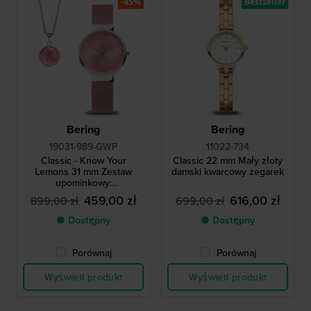
-45%
Bestseller
Bering
Bering
19031-989-GWP
11022-734
Classic - Know Your
Classic 22 mm Mały złoty
Lemons 31 mm Zestaw
damski kwarcowy zegarek
upominkowy:
Minimalistyczny różowy
459,00 zł
616,00 zł
899,00 zł
699,00 zł
zegarek kwarcowy z
bezpłatnym naszyjnikiem
● Dostępny
● Dostępny
Porównaj
Porównaj
Wyświetl produkt
Wyświetl produkt