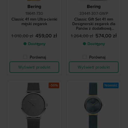
Bering
Bering
19641-730
33441-307-GWP
Classic 41 mm Ultra-cienki
Classic Gift Set 41 mm
męski zegarek
Designerski zegarek dla
Panów z dodatkową
bransoletą bijoux
459,00 zł
574,00 zł
1 010,00 zł
1 264,00 zł
● Dostępny
● Dostępny
Porównaj
Porównaj
Wyświetl produkt
Wyświetl produkt
-50%
Nowość