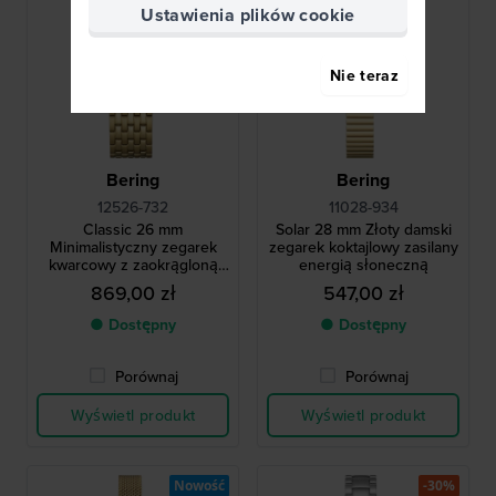
Ustawienia plików cookie
Nie teraz
Bering
Bering
12526-732
11028-934
Classic 26 mm
Solar 28 mm Złoty damski
Minimalistyczny zegarek
zegarek koktajlowy zasilany
kwarcowy z zaokrągloną
energią słoneczną
prostokątną kopertą
869,00 zł
547,00 zł
● Dostępny
● Dostępny
Porównaj
Porównaj
Wyświetl produkt
Wyświetl produkt
Nowość
-30%