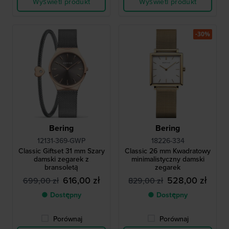
Wyświetl produkt
Wyświetl produkt
-30%
Bering
Bering
12131-369-GWP
18226-334
Classic Giftset 31 mm Szary
Classic 26 mm Kwadratowy
damski zegarek z
minimalistyczny damski
bransoletą
zegarek
616,00 zł
528,00 zł
699,00 zł
829,00 zł
● Dostępny
● Dostępny
Porównaj
Porównaj