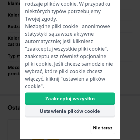
rodzaje
plików cookie
. W przypadku
klamerce
niektórych typów potrzebujemy
Kolor paska
Zółty
Twojej zgody.
Niezbędne pliki cookie i anonimowe
Rodzaj zapięcia
Sprzączka
statystyki są zawsze aktywne
Kolor zapięcia
Zółty
automatycznie; jeśli klikniesz
zatrzaskowego
"zaakceptuj wszystkie pliki cookie",
zaakceptujesz również opcjonalne
Typ mocowania
Kołki sprężyste
pliki cookie. Jeśli chcesz samodzielnie
Mocowanie za pomocą
Tak
wybrać, które pliki cookie chcesz
prostego bolca
włączyć, kliknij "ustawienia plików
cookie".
Zaakceptuj wszystko
Ostatnio oglądane
Ustawienia plików cookie
Nie teraz