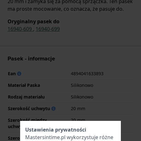
20 mm i zamyka się za pomocą sprzączka. Ten pasek
ma proste mocowanie, co oznacza, że pasuje do.
Oryginalny pasek do
16940-609
,
16940-699
Pasek - informacje
Ean
4894041633893
Materiał Paska
Silikonowo
Rodzaj materiału
Silikonowo
Szerokość uchwytu
20 mm
Szerokość między
20 mm
uchwytami
Ustawienia prywatności
Mastersintime.pl wykorzystuje różne
Szerokość paska przy
20 mm