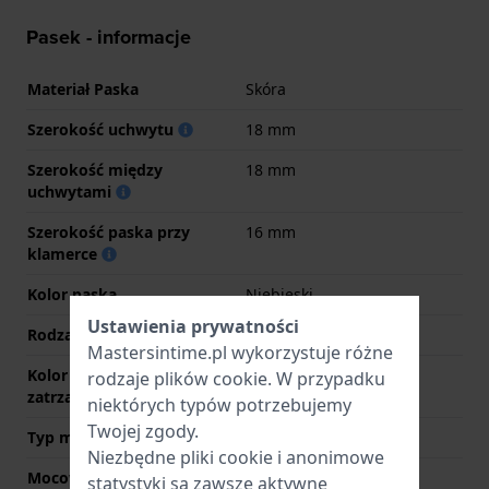
Pasek - informacje
Materiał Paska
Skóra
Szerokość uchwytu
18 mm
Szerokość między
18 mm
uchwytami
Szerokość paska przy
16 mm
klamerce
Kolor paska
Niebieski
Ustawienia prywatności
Rodzaj zapięcia
Sprzączka
Mastersintime.pl wykorzystuje różne
Kolor zapięcia
Złoty
rodzaje
plików cookie
. W przypadku
zatrzaskowego
niektórych typów potrzebujemy
Twojej zgody.
Typ mocowania
Kołki sprężyste
Niezbędne pliki cookie i anonimowe
Mocowanie za pomocą
Tak
statystyki są zawsze aktywne