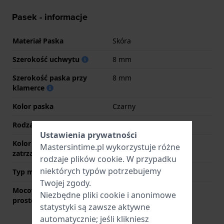
Pasek - informacje
Materiał Paska
Skóra
Szerokość uchwytu
8 mm
Szerokość paska przy
8 mm
klamerce
Kolor paska
Czarny
Rodzaj zapięcia
Sprzączka
Ustawienia prywatności
Kolor zapięcia
Srebrny
Mastersintime.pl wykorzystuje różne
zatrzaskowego
rodzaje
plików cookie
. W przypadku
niektórych typów potrzebujemy
Typ mocowania
Kołki sprężyste
Twojej zgody.
Mocowanie za pomocą
Tak
Niezbędne pliki cookie i anonimowe
prostego bolca
statystyki są zawsze aktywne
automatycznie; jeśli klikniesz