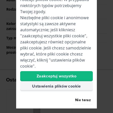
niektórych typów potrzebujemy
Rodzaj zapięcia
Zapięcie zatrzaskowe z
Twojej zgody.
przyciskami
Niezbędne pliki cookie i anonimowe
statystyki są zawsze aktywne
Kolor zapięcia
Srebrny
zatrzaskowego
automatycznie; jeśli klikniesz
"zaakceptuj wszystkie pliki cookie",
Typ mocowania
Stalowe sworznie
zaakceptujesz również opcjonalne
Mocowanie za pomocą
Nie
pliki cookie. Jeśli chcesz samodzielnie
prostego bolca
wybrać, które pliki cookie chcesz
włączyć, kliknij "ustawienia plików
cookie".
Zaakceptuj wszystko
Ostatnio oglądane
Ustawienia plików cookie
Nie teraz