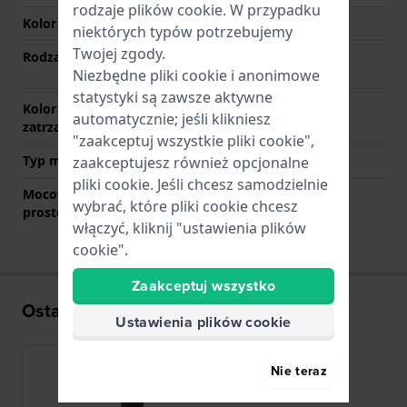
rodzaje
plików cookie
. W przypadku
Kolor paska
Czarny
niektórych typów potrzebujemy
Twojej zgody.
Rodzaj zapięcia
Zapięcie zatrzaskowe z
Niezbędne pliki cookie i anonimowe
przyciskami
statystyki są zawsze aktywne
Kolor zapięcia
Czarny
automatycznie; jeśli klikniesz
zatrzaskowego
"zaakceptuj wszystkie pliki cookie",
Typ mocowania
Stalowe sworznie
zaakceptujesz również opcjonalne
pliki cookie. Jeśli chcesz samodzielnie
Mocowanie za pomocą
Nie
wybrać, które pliki cookie chcesz
prostego bolca
włączyć, kliknij "ustawienia plików
cookie".
Zaakceptuj wszystko
Ostatnio oglądane
Ustawienia plików cookie
Nie teraz