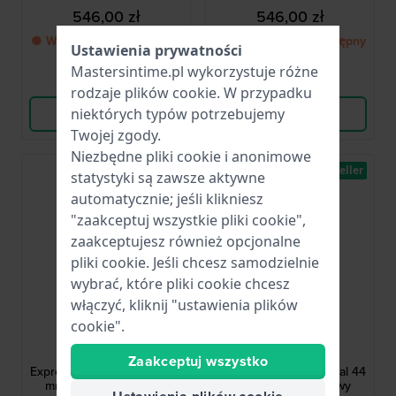
546,00 zł
546,00 zł
● Wkrótce znów dostępny
● Wkrótce znów dostępny
Ustawienia prywatności
Mastersintime.pl wykorzystuje różne
Porównaj
Porównaj
rodzaje
plików cookie
. W przypadku
niektórych typów potrzebujemy
Wyświetl produkt
Wyświetl produkt
Twojej zgody.
Niezbędne pliki cookie i anonimowe
Bestseller
statystyki są zawsze aktywne
automatycznie; jeśli klikniesz
"zaakceptuj wszystkie pliki cookie",
zaakceptujesz również opcjonalne
pliki cookie. Jeśli chcesz samodzielnie
wybrać, które pliki cookie chcesz
włączyć, kliknij "ustawienia plików
cookie".
Adidas
Adidas
AOFH25508
AOFH25507
Zaakceptuj wszystko
Expression Three Digital 44
Expression Three Digital 44
mm Cyfrowy sportowy
mm Cyfrowy sportowy