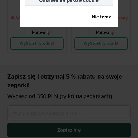
Ustawienia plików cookie
zegarek
zegarek
684,00 zł
684,00 zł
Nie teraz
● Wkrótce znów dostępny
● Wkrótce znów dostępny
Porównaj
Porównaj
Wyświetl produkt
Wyświetl produkt
Zapisz się i otrzymaj 5 % rabatu na swoje
zegarki!
Wydasz od 350 PLN (tylko na zegarkach)
Zapisz się