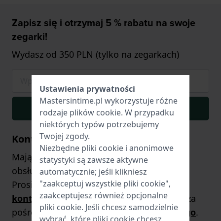
Zapisz się i otrzymaj 5 % rabatu na swoje
zegarki!
Wydasz od 350 PLN (tylko na zegarkach)
Ustawienia prywatności
Mastersintime.pl wykorzystuje różne
Zapisz się
rodzaje
plików cookie
. W przypadku
niektórych typów potrzebujemy
Twojej zgody.
Kontakt
Niezbędne pliki cookie i anonimowe
Mają Państwo jakieś pytania? Nasz zespół
statystyki są zawsze aktywne
obsługi klienta chętnie Państwu pomoże!
automatycznie; jeśli klikniesz
"zaakceptuj wszystkie pliki cookie",
Prosimy odwiedzić naszą
stronę
zaakceptujesz również opcjonalne
kontaktową
lub wysłać do nas zapytanie za
pliki cookie. Jeśli chcesz samodzielnie
pośrednictwem
formularza kontaktowego
.
wybrać, które pliki cookie chcesz